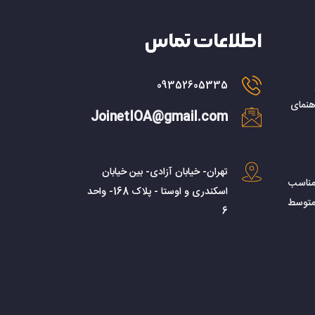
اطلاعات تماس
09352605335
هنمای
JoinetIOA@gmail.com
تهران- خیابان آزادی- بین خیابان
مناسب
اسکندری و اوستا - پلاک 168- واحد
متوسط
6