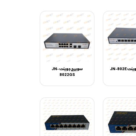
JN-802E
سوییچ جوینت JN-
8022GS