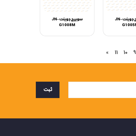
سوئیچ جوینت JN-
سوییچ جوینت JN-
G1008M
G1005
»
11
10
9
ثبت