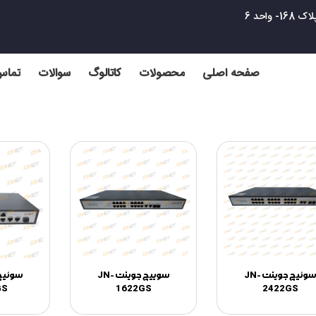
واحد 6
صفحه اصلی
محصولات
کاتالوگ
سوالات
تماس 
سوئیچ جوینت JN-
سوییچ جوینت JN-
GS
1622GS
2422GS