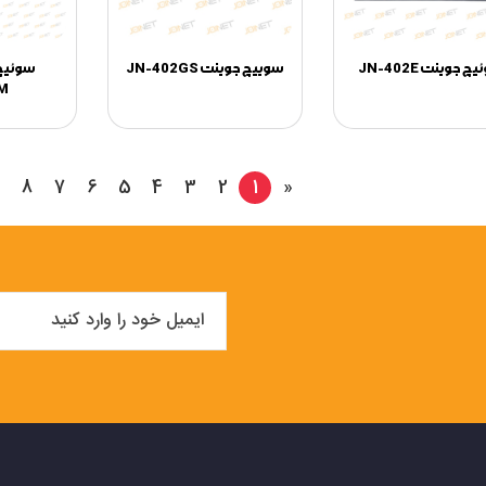
 جوینت JN-402E
سوییچ جوینت JN-402GS
M
8
7
6
5
4
3
2
1
«