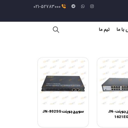
021-52783000
با ما
تیم ما
سوئیچ جوینت JN-
سوییچ جوینت JN-802SG
1621E