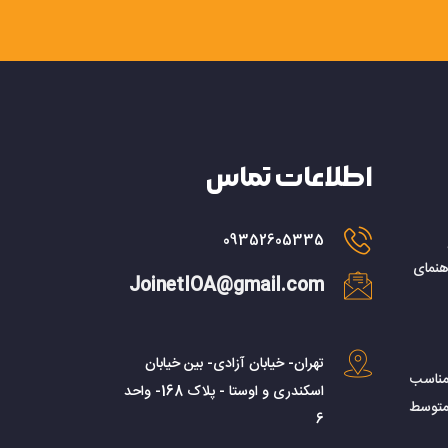
اطلاعات تماس
09352605335
هنمای
JoinetIOA@gmail.com
تهران- خیابان آزادی- بین خیابان
مناسب
اسکندری و اوستا - پلاک 168- واحد
متوسط
6