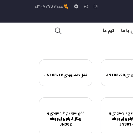
021-52783000
با ما
تیم ما
JN103-2
قفل داشبوردی JN103-16
چ دار عمودی و
قفل سوئیچ دار عمودی و
ابلو برق و رک
ریتال تابلو برق و رک
JN302
JN301