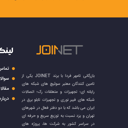
• رک‌های شبکه و سرور
برای جلوگیری از دستکاری تجهیزات سوئیچ، روتر،
• رک‌های مخابراتی
جهت جلوگیری از اختلال در تجهیزات ارتباطی و
• رک‌های دیواری و ایستاده
برای محافظت از تجهیزات کوچک و میان‌رده شبک
• رک‌های حفاظتی فضای باز (Outdoor)
لینک
استفاده از قفل‌های مقاوم برای جلوگیری از نف
تماس 
مزایای قفل رک
بازرگانی تامهر فردا با برند JOINET یکی از
سوالا
• امنیت بالا: جلوگیری از دسترسی غیرمجاز ب
تامین کنندگان معتبر سوئیچ های شبکه های
مقالا
• دوام زیاد: ساختار مقاوم در برابر ضربه، فشا
رایانه ای؛ تجهیزات و متعلقات رک؛ اتصالات
• تنوع بالا: امکان انتخاب بین سوئیچی، رمزی
درباره
شبکه های فیبر نوری و تجهیزات تابلو برق در
• نصب آسان: طراحی استاندارد و سازگار با انوا
ایران می باشد که با دو دفتر فعال در شهرهای
تهران و یزد نسبت به توزیع سریع و حرفه ای
قفل تابلو برق
در سراسر کشور به شرکت ها، پروژه های