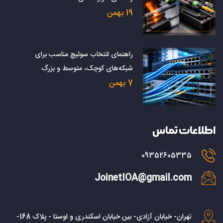
19 بهمن
راهنمای انتخاب سوئیچ مناسب برای
شبکه‌های کوچک، متوسط و بزرگ
7 بهمن
اطلاعات تماس
09352605335
JoinetIOA@gmail.com
تهران- خیابان آزادی- بین خیابان اسکندری و اوستا - پلاک 168-