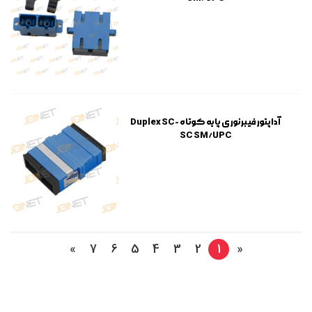
آداپتور فیبرنوری پایه کوتاه Duplex SC-
SC SM/UPC
»
7
6
5
4
3
2
1
«