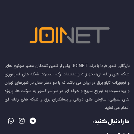
پچ‌کورد، پیگتیل، کاست‌ها و پچ‌پنل‌هاست که وظیفه
ایجاد مسیر فیزیکی انتقال نور و سازمان‌دهی دقیق
ارتباطات نوری را بر عهده دارند. این تجهیزات به شبکه
کمک می‌کنند تا اتصال‌ها منظم، پایدار و قابل مدیریت
باشند و داده‌ها با کمترین افت جابه‌جا شوند.
کوپلرها و کانکتورها
بازرگانی تامهر فردا با برند JOINET یکی از تامین کنندگان معتبر سوئیچ های
کوپلرها و کانکتورها نقش اتصال‌دهنده میان
شبکه های رایانه ای؛ تجهیزات و متعلقات رک؛ اتصالات شبکه های فیبر نوری
بخش‌های مختلف شبکه نوری را دارند و امکان پیوند
و تجهیزات تابلو برق در ایران می باشد که با دو دفتر فعال در شهرهای تهران
دقیق و کم‌افت بین کابل‌ها و تجهیزات را فراهم
و یزد نسبت به توزیع سریع و حرفه ای در سراسر کشور به شرکت ها، پروژه
می‌کنند. کیفیت این قطعات تأثیر مستقیم بر سلامت
های عمرانی، سازمان های دولتی و پیمانکاران برق و شبکه های رایانه ای
مسیر نوری، سهولت نصب و کاهش خطا در اتصال‌ها
اقدام می نماید.
دارد.
ما را دنبال کنید :
تجهیزات مدیریت و حفاظت (ODF، کلوزر و …)