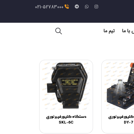
021-52783000
با ما
تیم ما
لیور فیبر نوری
دستگاه کلیور فیبر نوری
SKL-6C
DY-7