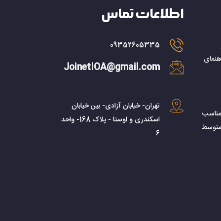
اطلاعات تماس
09352605335
هنمای
JoinetIOA@gmail.com
تهران- خیابان آزادی- بین خیابان
مناسب
اسکندری و اوستا - پلاک 168- واحد
متوسط
6