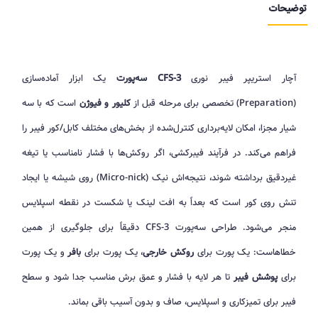
توضیحات
آچار استریپر فیبر نوری
CFS-3 سه‌پورت
یک ابزار آماده‌سازی
(Preparation) تخصصی برای مرحله قبل از
کلیور و فیوژن
است که با سه
شیار مجزا، امکان لایه‌برداری کنترل‌شده از بخش‌های مختلف کابل/کور فیبر را
فراهم می‌کند. در فرآیند فیبرکشی، اگر روکش‌ها با فشار نامناسب یا تیغه
غیردقیق برداشته شوند، نتیجه‌اش نیک (Micro-nick) روی شیشه یا ایجاد
تنش روی کور است که بعداً به افت لینک یا شکست در نقطه اسپلایس
منجر می‌شود. طراحی سه‌پورت CFS-3 دقیقاً برای جلوگیری از همین
خطاهاست: یک پورت برای
روکش خارجی
، یک پورت برای
بافر
و یک پورت
برای
پوشش فیبر
تا هر لایه با فشار و عمق برش مناسب جدا شود و سطح
فیبر برای تمیزکاری و اسپلایس، صاف و بدون آسیب باقی بماند.