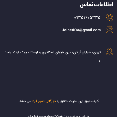
اطلاعات تماس
09352605335
JoinetIOA@gmail.com
تهران- خیابان آزادی- بین خیابان اسکندری و اوستا - پلاک 168- واحد
6
کليه حقوق اين سايت متعلق به
بازرگانی تامهر فردا
می باشد.
طراحی و توسعه :
شرکت مهندسین فراصدر