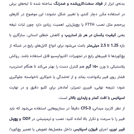
بدنه‌ی ابزار از
فولاد سخت‌کاری‌شده و ضدزنگ
ساخته شده تا لبه‌های برش
در استفاده مکرر دچار کندی یا تغییر شکل نشوند؛ این موضوع در کارهای
پرحجم مثل نصب FTTH یا پچ‌پنل‌زنی اهمیت زیادی دارد چون ثبات تیغه
یعنی
کیفیت یکسان در هر بار استریپ
و کاهش خطای انسانی. سازگاری با
بازه
1.25 تا 2.5 میلی‌متر
باعث می‌شود برای انواع کابل‌های رایج در شبکه از
پچ‌کوردها تا فیبرهای رایج در تجهیزات اکتیو/پسیو قابل استفاده باشد. روکش
پلاستیکی با وزن
۱۵۰ گرم
هم کنترل دست را بهتر می‌کند تا هنگام استریپ،
فشار روی فیبر یکنواخت بماند و از له‌شدگی یا خم‌کاری ناخواسته جلوگیری
شود؛ نتیجه نهایی، فیبری تمیزتر، آماده‌تر برای کلیو دقیق و در نهایت
اسپلایس با افت کمتر و پایداری بالاتر
است.
از نظر کاربرد میدانی،
CFS-3
دقیقاً در سناریوهایی استفاده می‌شود که باید
فیبر را با سرعت و تکرار بالا آماده کنید: نصب و ترمینیشن در
ODF و پچ‌پنل
فیبر نوری
، اجرای
فیوژن اسپلایس
داخل مفصل‌ها، تعویض یا تعمیر پچ‌کورد/