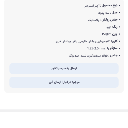
نوع محصول :
آچار استریپر
مدل :
سه پورت
جنس روکش :
پلاستیک
رنگ :
زرد
وزن :
150gr
کاربرد :
لایه‌برداری روکش خارجی, بافر, پوشش فیبر
سازگار با :
1.25-2.5mm
جنس :
فولاد سخت‌کاری شده, ضد زنگ
ارسال به سراسر کشور
موجود در انبار | ارسال آنی