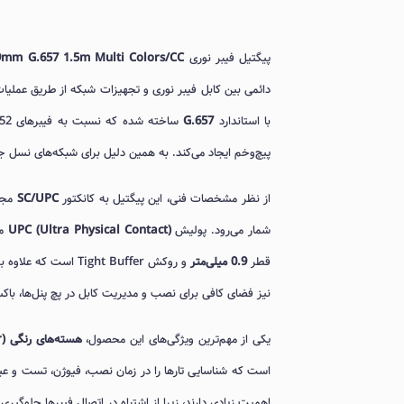
پیگتیل فیبر نوری
9mm G.657 1.5m Multi Colors/CC
دائمی بین کابل فیبر نوری و تجهیزات شبکه از طریق عملیات فیوژن (Fusion Splicing) مورد استفاده قرار می‌گیرد. 
با استاندارد
G.657
پیچ‌وخم ایجاد می‌کند. به همین دلیل برای شبکه‌های نسل جدید FTTH و محیط‌هایی با فضای نصب محدود گزینه‌ای ایده‌آل محسو
از نظر مشخصات فنی، این پیگتیل به کانکتور
SC/UPC
مجهز
شمار می‌رود. پولیش
UPC (Ultra Physical Contact)
مو
قطر
0.9 میلی‌متر
و روکش Tight Buffer است که علاوه بر انعطاف‌پذیری مناسب، از تار فیبر در برابر تنش‌های مکانیکی محافظت می‌کند. طول
نیز فضای کافی برای نصب و مدیریت کابل در پچ پنل‌ها، باکس
یکی از مهم‌ترین ویژگی‌های این محصول،
هسته‌های رنگی (Core Color یا CC)
است که شناسایی تارها را در زمان نصب، فیوژن، تست و عیب‌ی
اهمیت زیادی دارند، زیرا از اشتباه در اتصال فیبرها جلوگیری 