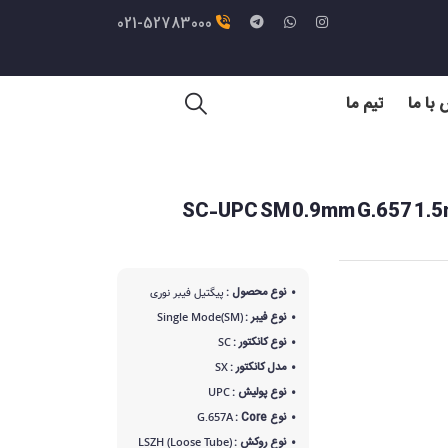
021-52783000
با ما
تیم ما
نوری هسته رنگی SC-UPC SM 0.9mm G.657 1.5m Multi
نوع محصول :
پیگتیل فیبر نوری
نوع فیبر :
Single Mode(SM)
نوع کانکتور :
SC
مدل کانکتور :
SX
نوع پولیش :
UPC
نوع Core :
G.657A
نوع روکش :
LSZH (Loose Tube)