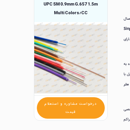
UPC SM 0.9mm G.657 1.5m
Multi Colors/CC
صال
Sin
دارای
ه به
 با
درخواست مشاوره و استعلام
خصی
قیمت
راکم