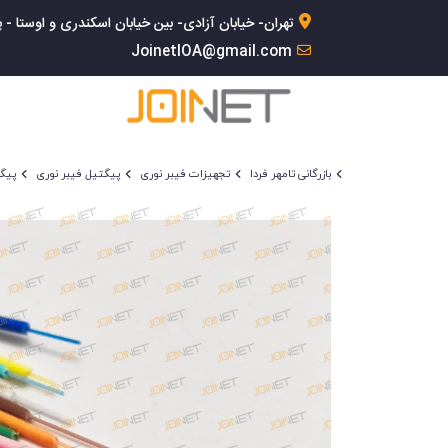
تهران- خیابان آزادی- بین خیابان اسکندری و اوستا - پلاک 168- 
JoinetIOA@gmail.com
بازرگانی تامهر فردا
تجهیزات فیبر نوری
پیگتیل فیبر نوری
پیگتیل ف