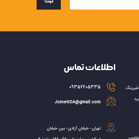
ثبت
اطلاعات تماس
09352605335
 شیرینگ
رد
JoinetIOA@gmail.com
تهران- خیابان آزادی- بین خیابان
مناسب