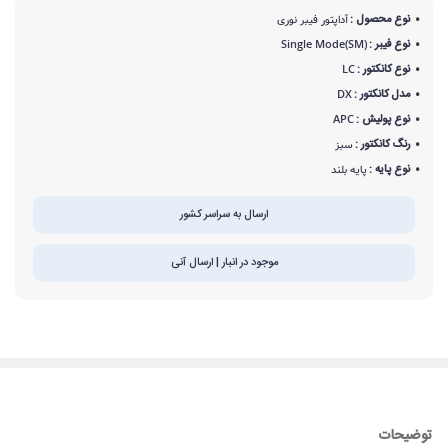
نوع محصول :
آداپتور فیبر نوری
نوع فیبر :
Single Mode(SM)
نوع کانکتور :
LC
مدل کانکتور :
DX
نوع پولیش :
APC
رنگ کانکتور :
سبز
نوع پایه :
پایه بلند
ارسال به سراسر کشور
موجود در انبار | ارسال آنی
توضیحات