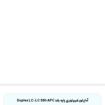
آداپتور فیبرنوری پایه بلند Duplex LC-LC SM/APC