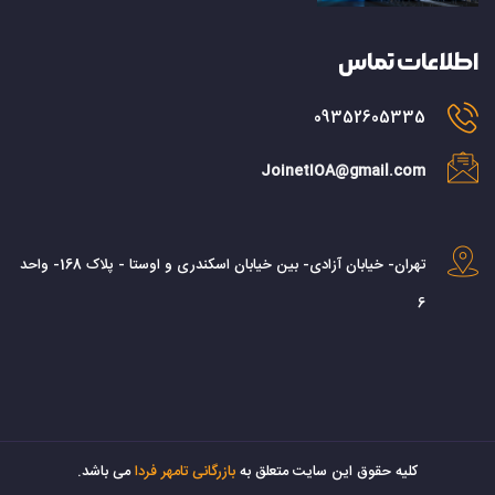
اطلاعات تماس
09352605335
JoinetIOA@gmail.com
تهران- خیابان آزادی- بین خیابان اسکندری و اوستا - پلاک 168- واحد
6
کليه حقوق اين سايت متعلق به
بازرگانی تامهر فردا
می باشد.