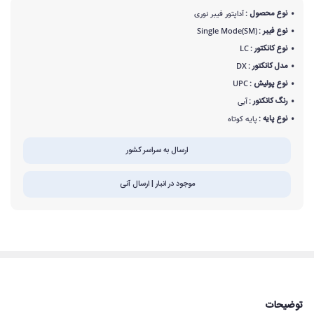
نوع محصول :
آداپتور فیبر نوری
نوع فیبر :
Single Mode(SM)
نوع کانکتور :
LC
مدل کانکتور :
DX
نوع پولیش :
UPC
رنگ کانکتور :
آبی
نوع پایه :
پایه کوتاه
ارسال به سراسر کشور
موجود در انبار | ارسال آنی
توضیحات