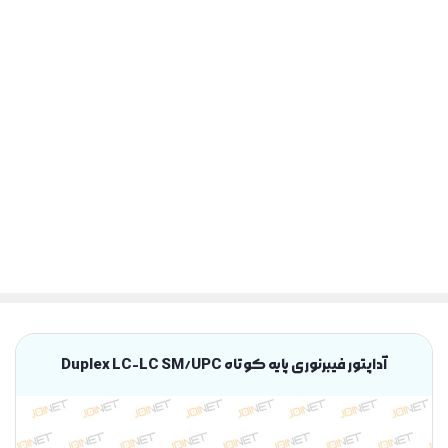
آداپتور فیبرنوری پایه کوتاه Duplex LC-LC SM/UPC