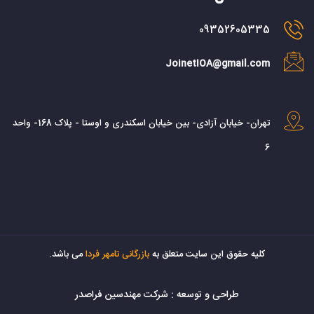
09352605335
JoinetIOA@gmail.com
تهران- خیابان آزادی- بین خیابان اسکندری و اوستا - پلاک 168- واحد
6
کليه حقوق اين سايت متعلق به
بازرگانی تامهر فردا
می باشد.
طراحی و توسعه :
شرکت مهندسین فراصدر