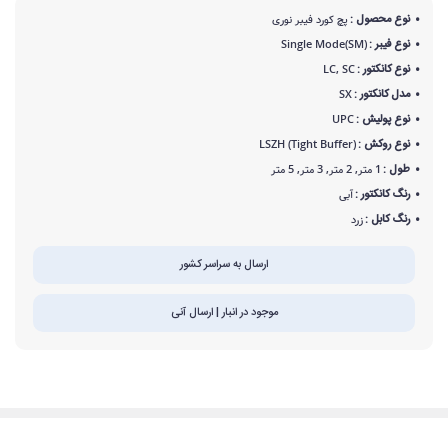
نوع محصول :
پچ کورد فیبر نوری
نوع فیبر :
Single Mode(SM)
نوع کانکتور :
LC, SC
مدل کانکتور :
SX
نوع پولیش :
UPC
نوع روکش :
LSZH (Tight Buffer)
طول :
1 متر, 2 متر, 3 متر, 5 متر
رنگ کانکتور :
آبی
رنگ کابل :
زرد
ارسال به سراسر کشور
موجود در انبار | ارسال آنی