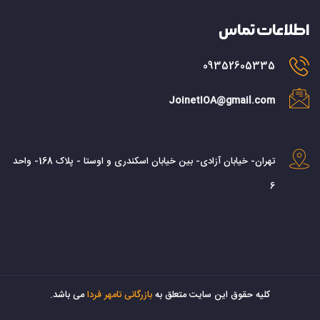
اطلاعات تماس
09352605335
JoinetIOA@gmail.com
تهران- خیابان آزادی- بین خیابان اسکندری و اوستا - پلاک 168- واحد
6
کليه حقوق اين سايت متعلق به
بازرگانی تامهر فردا
می باشد.