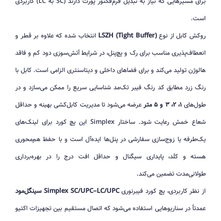
برای مسیرهایی که نیاز به تبدیل فرم‌فکتور پورت دارند (SC به LC) کاربردی
است.
روکش کابل از نوع
LSZH (Tight Buffer)
انتخاب شده که علاوه بر قطر و
انعطاف‌پذیری مناسب برای رک و پچ‌پنل، در شرایط آتش‌سوزی دود کم و فاقد
هالوژن تولید می‌کند و برای فضاهای داخلی و دیتاسنتری الزامی است. کابل با
رنگ زرد مطابق کد رنگ فیبر تک‌مد شناسایی سریع را ممکن می‌سازد و در
طول‌های
۱، ۲، ۳ و ۵ متر
عرضه می‌شود تا مدیریت کابل‌کشی بهینه و حداقل
شعاع خمش رعایت شود. ساختار Simplex این پچ کورد برای لینک‌های
یک‌طرفه یا زوج‌سازی سفارشی در پنل‌ها ایده‌آل است و با حفظ هم‌محوری
هسته و کلَد، پایداری سیگنال و حداقل افت درج را در بهره‌برداری
طولانی‌مدت تضمین می‌کند.
از نظر کاربردی، پچ کورد فیبرنوری
Simplex SC/UPC–LC/UPC سینگل‌مود
عمدتاً در سناریوهایی استفاده می‌شود که اتصال مستقیم بین تجهیزات اکتیو