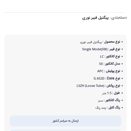
دسته‌بندی:
پیگتیل فیبر نوری
نوع محصول :
پیگتیل فیبر نوری
نوع فیبر :
Single Mode(SM)
نوع کانکتور :
LC
مدل کانکتور :
SX
نوع پولیش :
APC
نوع Core :
G.652D
نوع روکش :
LSZH (Loose Tube)
طول :
1.5 متر
رنگ کانکتور :
سبز
رنگ کابل :
چند رنگ
ارسال به سراسر کشور