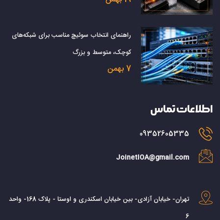
راهنمای انتخاب سوئیچ مناسب برای شبکه‌های
کوچک، متوسط و بزرگ
7 بهمن
اطلاعات تماس
09352605335
JoinetIOA@gmail.com
تهران- خیابان آزادی- بین خیابان اسکندری و اوستا - پلاک 168- واحد
6