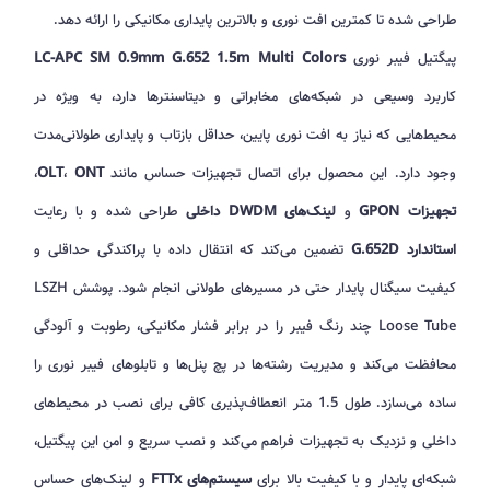
طراحی شده تا کمترین افت نوری و بالاترین پایداری مکانیکی را ارائه دهد.
پیگتیل فیبر نوری
LC-APC SM 0.9mm G.652 1.5m Multi Colors
کاربرد وسیعی در شبکه‌های مخابراتی و دیتاسنترها دارد، به ویژه در
محیط‌هایی که نیاز به افت نوری پایین، حداقل بازتاب و پایداری طولانی‌مدت
وجود دارد. این محصول برای اتصال تجهیزات حساس مانند
ONT
،
OLT
،
تجهیزات GPON
و
لینک‌های DWDM داخلی
طراحی شده و با رعایت
استاندارد G.652D
تضمین می‌کند که انتقال داده با پراکندگی حداقلی و
کیفیت سیگنال پایدار حتی در مسیرهای طولانی انجام شود. پوشش LSZH
Loose Tube چند رنگ فیبر را در برابر فشار مکانیکی، رطوبت و آلودگی
محافظت می‌کند و مدیریت رشته‌ها در پچ پنل‌ها و تابلوهای فیبر نوری را
ساده می‌سازد. طول 1.5 متر انعطاف‌پذیری کافی برای نصب در محیط‌های
داخلی و نزدیک به تجهیزات فراهم می‌کند و نصب سریع و امن این پیگتیل،
شبکه‌ای پایدار و با کیفیت بالا برای
سیستم‌های FTTx
و لینک‌های حساس