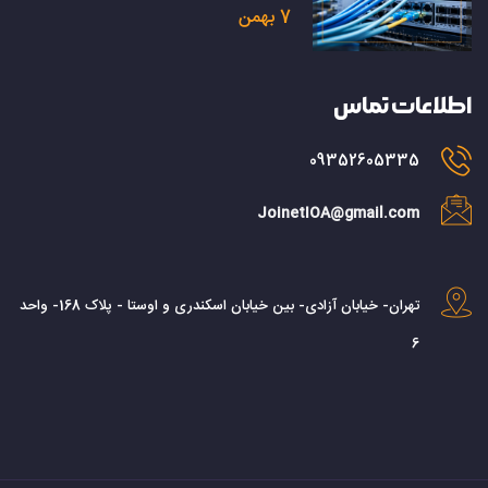
7 بهمن
اطلاعات تماس
09352605335
JoinetIOA@gmail.com
تهران- خیابان آزادی- بین خیابان اسکندری و اوستا - پلاک 168- واحد
6