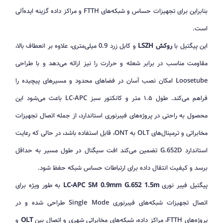
بنابراین برای تجهیزات حساس و شبکه‌های FTTH و مراکز داده گزینه ایده‌آلی
است.
این پیگتیل با
روکش LSZH
و کابل زرد 0.9 میلی‌متری، علاوه بر انعطاف بالا،
مقاومت مناسب در برابر شعله و حرارت را نیز ارائه می‌دهد و با طراحی
Loosetube امکان نصب آسان در فضاهای محدود و مسیرهای پیچیده را
فراهم می‌کند. طول ۱.۵ متر و کانکتور سبز LC-APC باعث می‌شود این
محصول به راحتی در پروژه‌های فیبرنوری استاندارد، از جمله اتصال تجهیزات
مخابراتی و ترمینال‌های OLT به ONT، قابل استفاده باشد، در حالی که رعایت
استاندارد G.652D تضمین می‌کند افت سیگنال در طول مسیر به حداقل
برسد و کیفیت انتقال داده برای ارتباطات حساس شبکه حفظ شود.
پیگتیل فیبر نوری
LC-APC SM 0.9mm G.652 1.5m
به طور ویژه برای
اتصال تجهیزات شبکه‌های فیبرنوری Single Mode طراحی شده و در
پروژه‌های FTTH، مراکز داده، شبکه‌های مخابراتی شهری و اتصال بین
OLT
و