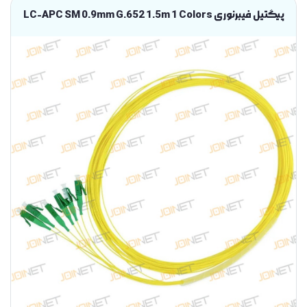
پیگتیل فیبرنوری LC-APC SM 0.9mm G.652 1.5m 1 Colors