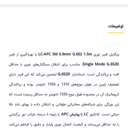
توضیحات
پیگتیل فیبر نوری
LC-APC SM 0.9mm G.652 1.5m
با بهره‌گیری از فیبر
Single Mode G.652D
، مناسب برای انتقال سیگنال‌های نوری با حداقل
افت و پراکندگی است. استاندارد
G.652D
تضمین می‌کند که این فیبر دارای
تضعیف پایین در طول موج‌های 1310 و 1550 نانومتر بوده و پراکندگی
کروماتیک آن در محدوده طول موج 1550 نانومتر به حداقل رسیده است، که
این ویژگی برای شبکه‌های مخابراتی طولانی و انتقال داده با پهنای باند بالا
حیاتی است. کانکتور
LC با پولیش APC
با زاویه ۸ درجه، بازتاب نور برگشتی
را به حداقل می‌رساند و کیفیت اتصال نوری پایدار و دقیق را فراهم می‌کند،