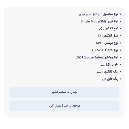
نوع محصول :
پیگتیل فیبر نوری
نوع فیبر :
Single Mode(SM)
نوع کانکتور :
LC
مدل کانکتور :
SX
نوع پولیش :
APC
نوع Core :
G.652D
نوع روکش :
LSZH (Loose Tube)
طول :
1.5 متر
رنگ کانکتور :
سبز
رنگ کابل :
زرد
ارسال به سراسر کشور
موجود در انبار | ارسال آنی