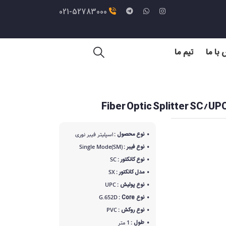
021-52783000
با ما
تیم ما
نوع محصول :
اسپلیتر فیبر نوری
نوع فیبر :
Single Mode(SM)
نوع کانکتور :
SC
مدل کانکتور :
SX
نوع پولیش :
UPC
نوع Core :
G.652D
نوع روکش :
PVC
طول :
1 متر