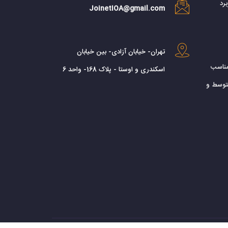
رد
JoinetIOA@gmail.com
تهران- خیابان آزادی- بین خیابان
مناسب
اسکندری و اوستا - پلاک 168- واحد 6
توسط و