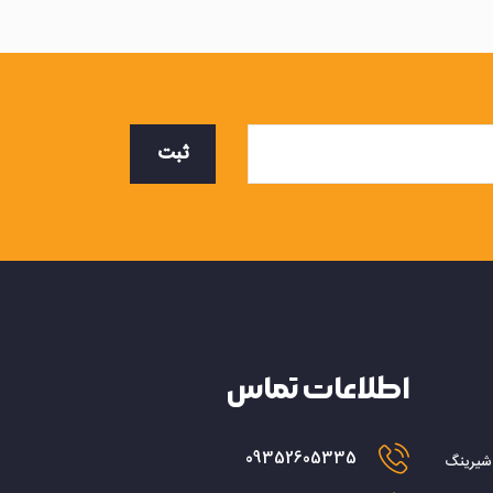
ثبت
اطلاعات تماس
09352605335
 شیرینگ