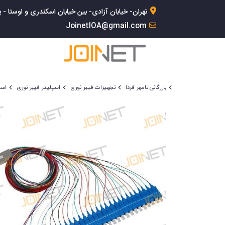
تهران- خیابان آزادی- بین خیابان اسکندری و اوستا - پلاک 168- 
JoinetIOA@gmail.com
بازرگانی تامهر فردا
تجهیزات فیبر نوری
اسپلیتر فیبر نوری
اسپلیتر فی