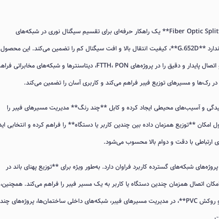
اسپلیتر فیبر نوری **Fiber Optic Splitter SC/UPC 1x32 – Multi Colors** یک راهکار حرفه‌ای برای تقسیم سیگنال نوری در شبکه‌های
**Single Mode (SM)** است که با استفاده از فیبر استاندارد **G.652D**، کیفیت انتقال بالا و افت سیگنال کم را تضمین می‌کند. این محصول
دارای کانکتور **SC مدل SX** با پولیش **UPC** بوده و اتصال پایدار و دقیق را در پروژه‌های FTTH، PON، دیتاسنترها و شبکه‌های مخابراتی فر
رابر خمیدگی و آسیب‌های محیطی ایجاد کرده و کابل **چند رنگ** مدیریت مسیرهای فیبر را
سیگنال به ۳۲ خروجی، این محصول امکان **توزیع همزمان داده بین چندین کاربر یا دستگاه** را فراهم کرده و انتخابی ای
ی ارتباطی با دقت و دوام بالا محسوب می‌شود.
وری با تقسیم سیگنال به ۳۲ خروجی، در پروژه‌های شبکه‌های گسترده کاربرد فراوان دارد. به‌طور ویژه برای **توزیع پهنای باند در
ده می‌شود و امکان اتصال همزمان چندین دستگاه یا کاربر به یک مسیر فیبر را فراهم می‌کند. همچنین، 
دلیل **افت سیگنال پایین و نصب آسان با کابل چند رنگ و روکش PVC**، در مدیریت مسیرهای فیبر، شبکه‌های داخلی ساختمان‌ها، پروژه‌های چ
ت.