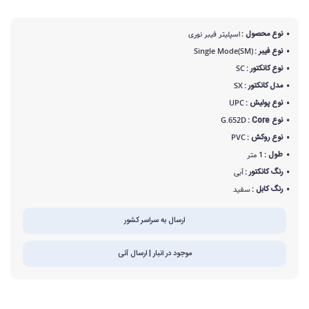
نوع محصول :
اسپلیتر فیبر نوری
نوع فیبر :
Single Mode(SM)
نوع کانکتور :
SC
مدل کانکتور :
SX
نوع پولیش :
UPC
نوع Core :
G.652D
نوع روکش :
PVC
طول :
1 متر
رنگ کانکتور :
آبی
رنگ کابل :
سفید
ارسال به سراسر کشور
موجود در انبار | ارسال آنی