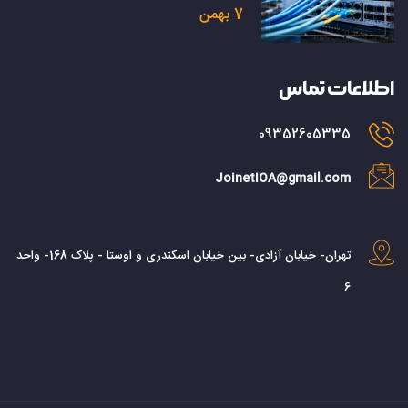
7 بهمن
اطلاعات تماس
09352605335
JoinetIOA@gmail.com
تهران- خیابان آزادی- بین خیابان اسکندری و اوستا - پلاک 168- واحد
6