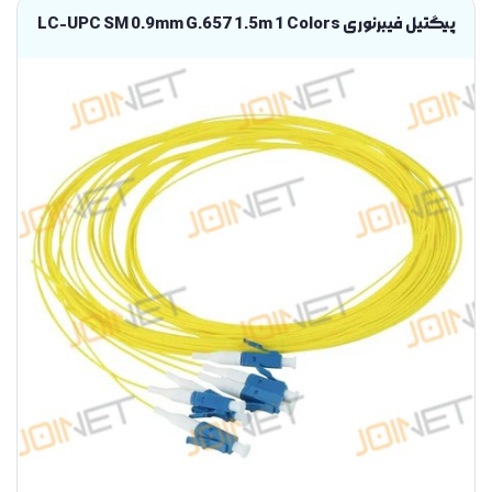
پیگتیل فیبرنوری LC-UPC SM 0.9mm G.657 1.5m 1 Colors