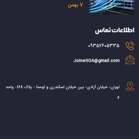
7 بهمن
اطلاعات تماس
09352605335
JoinetIOA@gmail.com
تهران- خیابان آزادی- بین خیابان اسکندری و اوستا - پلاک 168- واحد
6