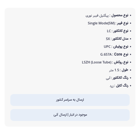
نوع محصول :
پیگتیل فیبر نوری
نوع فیبر :
Single Mode(SM)
نوع کانکتور :
LC
مدل کانکتور :
SX
نوع پولیش :
UPC
نوع Core :
G.657A
نوع روکش :
LSZH (Loose Tube)
طول :
1.5 متر
رنگ کانکتور :
آبی
رنگ کابل :
زرد
ارسال به سراسر کشور
موجود در انبار | ارسال آنی