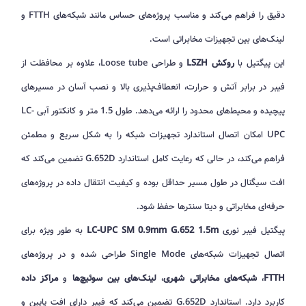
دقیق را فراهم می‌کند و مناسب پروژه‌های حساس مانند شبکه‌های FTTH و
لینک‌های بین تجهیزات مخابراتی است.
این پیگتیل با
روکش LSZH
و طراحی Loose tube، علاوه بر محافظت از
فیبر در برابر آتش و حرارت، انعطاف‌پذیری بالا و نصب آسان در مسیرهای
پیچیده و محیط‌های محدود را ارائه می‌دهد. طول 1.5 متر و کانکتور آبی LC-
UPC امکان اتصال استاندارد تجهیزات شبکه را به شکل سریع و مطمئن
فراهم می‌کند، در حالی که رعایت کامل استاندارد G.652D تضمین می‌کند که
افت سیگنال در طول مسیر حداقل بوده و کیفیت انتقال داده در پروژه‌های
حرفه‌ای مخابراتی و دیتا سنترها حفظ شود.
پیگتیل فیبر نوری
LC-UPC SM 0.9mm G.652 1.5m
به طور ویژه برای
اتصال تجهیزات شبکه‌های Single Mode طراحی شده و در پروژه‌های
FTTH
،
شبکه‌های مخابراتی شهری
،
لینک‌های بین سوئیچ‌ها
و
مراکز داده
کاربرد دارد. استاندارد G.652D تضمین می‌کند که فیبر دارای افت پایین و