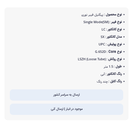
نوع محصول :
پیگتیل فیبر نوری
نوع فیبر :
Single Mode(SM)
نوع کانکتور :
LC
مدل کانکتور :
SX
نوع پولیش :
UPC
نوع Core :
G.652D
نوع روکش :
LSZH (Loose Tube)
طول :
1.5 متر
رنگ کانکتور :
آبی
رنگ کابل :
چند رنگ
ارسال به سراسر کشور
موجود در انبار | ارسال آنی