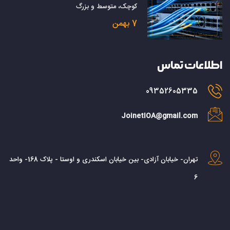
کوچک، متوسط و بزرگ
7 بهمن
اطلاعات تماس
09352605335
JoinetIOA@gmail.com
تهران- خیابان آزادی- بین خیابان اسکندری و اوستا - پلاک 168- واحد
6