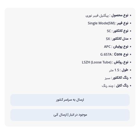
نوع محصول :
پیگتیل فیبر نوری
نوع فیبر :
Single Mode(SM)
نوع کانکتور :
SC
مدل کانکتور :
SX
نوع پولیش :
APC
نوع Core :
G.657A
نوع روکش :
LSZH (Loose Tube)
طول :
1.5 متر
رنگ کانکتور :
سبز
رنگ کابل :
چند رنگ
ارسال به سراسر کشور
موجود در انبار | ارسال آنی