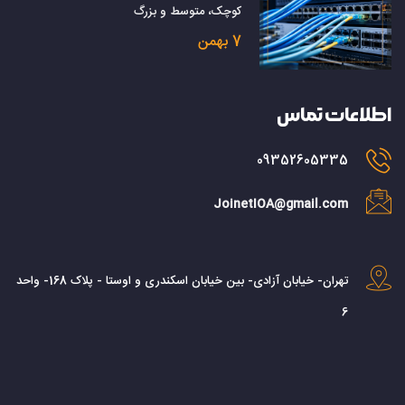
کوچک، متوسط و بزرگ
7 بهمن
اطلاعات تماس
09352605335
JoinetIOA@gmail.com
تهران- خیابان آزادی- بین خیابان اسکندری و اوستا - پلاک 168- واحد
6