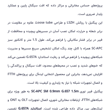
پروژه‌های حساس مخابراتی و مراکز داده که افت سیگنال پایین و عملکرد
پایدار ضروری است.
این پیگتیل با روکش LSZH و طراحی Loose tube، علاوه بر مقاومت در
برابر شعله و حرارت، امکان نصب آسان در مسیرهای پیچیده و محافظت از
فیبر در برابر فشار مکانیکی را فراهم می‌کند. طول 1.5 متر و کانکتور سبز
SC-APC همراه با کابل چند رنگ، امکان تشخیص سریع مسیرها و مدیریت
شبکه‌های پیچیده را فراهم می‌کند و رعایت استاندارد G.657A تضمین می‌کند
که خم‌های شدید و نصب در محیط‌های محدود، افت سیگنال و پراکندگی را
افزایش نمی‌دهد، بنابراین این محصول انتخابی ایده‌آل برای پروژه‌های FTTH
و اتصال تجهیزات شبکه با نیاز به پایداری و کیفیت بالا است.
پیگتیل فیبر نوری
SC-APC SM 0.9mm G.657 1.5m
به طور ویژه برای
شبکه‌های FTTH، ارتباطات مخابراتی شهری، اتصال تجهیزات OLT به ONT و
لینک‌های بین مراکز داده طراحی شده است.
استاندارد G.657A
تضمین