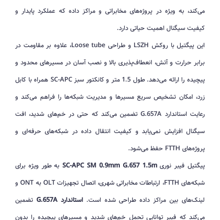
می‌کند، به ویژه در پروژه‌های مخابراتی و مراکز داده که عملکرد پایدار و
کیفیت سیگنال اهمیت حیاتی دارد.
این پیگتیل با روکش LSZH و طراحی Loose tube، علاوه بر مقاومت در
برابر حرارت و آتش، انعطاف‌پذیری بالا و نصب آسان در مسیرهای محدود و
پیچیده را ارائه می‌دهد. طول 1.5 متر و کانکتور سبز SC-APC همراه با کابل
زرد، امکان تشخیص سریع مسیرها و مدیریت شبکه‌ها را فراهم می‌کند و
رعایت استاندارد G.657A تضمین می‌کند که حتی در خم‌های شدید، افت
سیگنال افزایش نمی‌یابد و کیفیت انتقال داده در شبکه‌های حرفه‌ای و
پروژه‌های FTTH حفظ می‌شود.
پیگتیل فیبر نوری
SC-APC SM 0.9mm G.657 1.5m
به طور ویژه برای
شبکه‌های FTTH، ارتباطات مخابراتی شهری، اتصال تجهیزات OLT به ONT و
لینک‌های بین مراکز داده طراحی شده است.
استاندارد G.657A
تضمین
می‌کند که فیبر توانایی تحمل خم‌های شدید و مسیرهای پیچیده را بدون