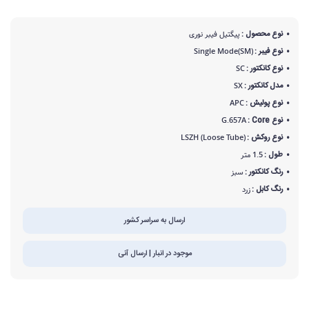
نوع محصول :
پیگتیل فیبر نوری
نوع فیبر :
Single Mode(SM)
نوع کانکتور :
SC
مدل کانکتور :
SX
نوع پولیش :
APC
نوع Core :
G.657A
نوع روکش :
LSZH (Loose Tube)
طول :
1.5 متر
رنگ کانکتور :
سبز
رنگ کابل :
زرد
ارسال به سراسر کشور
موجود در انبار | ارسال آنی