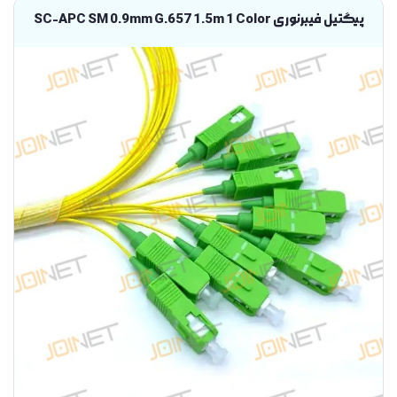
پیگتیل فیبرنوری SC-APC SM 0.9mm G.657 1.5m 1 Color