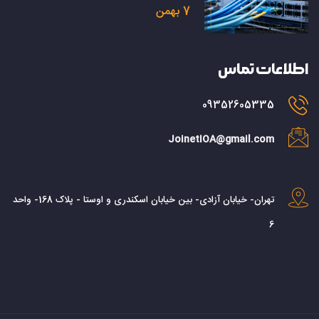
7 بهمن
اطلاعات تماس
09352605335
JoinetIOA@gmail.com
تهران- خیابان آزادی- بین خیابان اسکندری و اوستا - پلاک 168- واحد
6