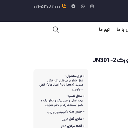
021-52783000
با ما
تیم ما
JN301
نوع محصول :
قفل تابلو برق, قفل رک, قفل
عمودی (Vertical Rod Lock), قفل
سوئیچی
محل نصب :
درب اصلی و فرعی رک و تابلو, رک و
تابلو ایستاده, رک و تابلو دیواری
جنس بدنه :
آلومینیوم و روی
مغزی قفل :
روی
قطعه مرکزی :
فلز