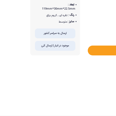
ابعاد :
119mm*30mm*22.5mm
رنگ :
نقره ای , کروم براق
سایز :
متوسط
ارسال به سراسر کشور
موجود در انبار | ارسال آنی