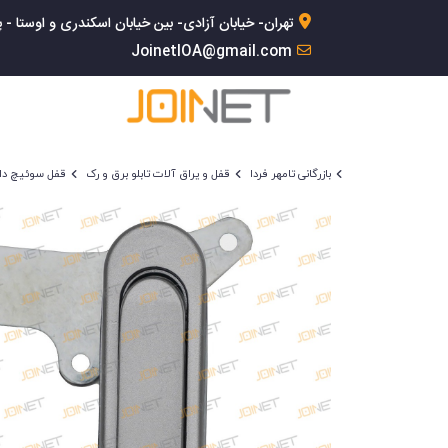
تهران- خیابان آزادی- بین خیابان اسکندری و اوستا - پلاک 168- 
JoinetIOA@gmail.com
بازرگانی تامهر فردا
قفل و یراق آلات تابلو برق و رک
قفل سوئیچ دار عم