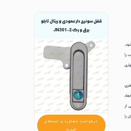
قفل سوئیچ دار عمودی و ریتال تابلو
برق و رک JN301-2
اختصاصی Joinet عرضه می‌شود.
 درب را
اری
غزی
عاد
ی از
 را
درخواست مشاوره و استعلام
قیمت