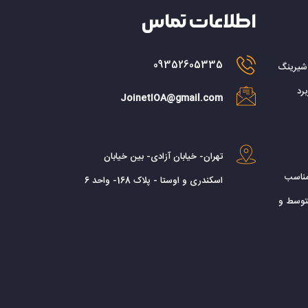
اطلاعات تماس
09352605335
 شیرینگ
رد
JoinetIOA@gmail.com
تهران- خیابان آزادی- بین خیابان
مناسب
اسکندری و اوستا - پلاک 168- واحد 6
توسط و