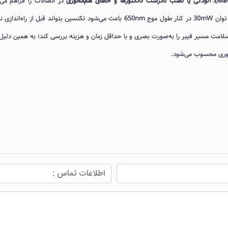
،
آلودگی یا نصب نادرست کانکتورها و خطای هم‌محوری
در اتصالات را فراهم می‌ک
مواردی که معمولاً با تسترهای ساده قابل شناسایی نیستند. توان 30mW در کنار طول موج 650nm باعث می‌شود تکنسین بتواند قبل از راه‌ا
ست‌های پیشرفته‌تر مانند OTDR، وضعیت سلامت مسیر فیبر را به‌صورت بصری و با حداقل زمان و هزینه بررسی کند؛ به همین دلی