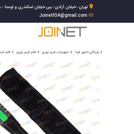
تهران- خیابان آزادی- بین خیابان اسکندری و اوستا - پلاک 168- 
JoinetIOA@gmail.com
بازرگانی تامهر فردا
تجهیزات فیبر نوری
قلم فیبر نوری
قلم فیبر نو