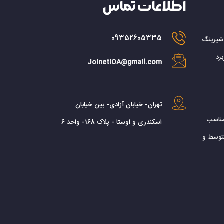
اطلاعات تماس
09352605335
 شیرینگ
رد
JoinetIOA@gmail.com
تهران- خیابان آزادی- بین خیابان
مناسب
اسکندری و اوستا - پلاک 168- واحد 6
توسط و