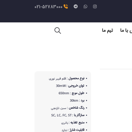
021-52783000
با ما
تیم ما
نوع محصول :
قلم فیبر نوری
توان خروجی :
30mW
طول موج :
650nm
برد :
30km
رنگ شاخص :
سبز, نارنجی
سازگار با :
SC, LC, FC, ST
منبع تغذیه :
باتری
قابلیت شارژ :
ندارد