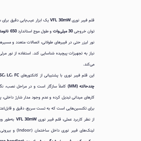
قلم فیبر نوری
VFL 30mW
یک ابزار عیب‌یابی دقیق برای 
توان خروجی
30 میلی‌وات
و طول موج استاندارد
650 نانومتر
نور لیزر حتی در فیبرهای طولانی، اتصالات متعدد و مسیر
نیاز به تجهیزات پیچیده شناسایی کند. استفاده از نور مر
می‌کند.
این قلم فیبر نوری با پشتیبانی از کانکتورهای
SC، LC، FC و ST
چندحالته (MM)
کاملاً سازگار است و در مراحل نصب، نگهد
کارهای میدانی تبدیل کرده و عدم وجود مدار شارژ داخلی، پ
برای تکنسین‌هایی است که به تست سریع، دقیق و قابل‌اعتماد 
از نظر کاربرد عملی، قلم فیبر نوری
VFL 30mW
لینک‌های فیبر نوری داخل ساختمان (Indoor) و بیرونی (Outdoor) استفاده می‌شود. این ابزار امکان تشخیص دقیق مشکلاتی مانند