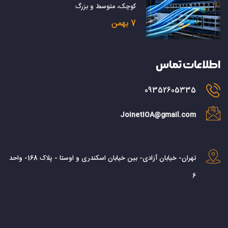
کوچک، متوسط و بزرگ
7 بهمن
اطلاعات تماس
09352605335
JoinetIOA@gmail.com
تهران- خیابان آزادی- بین خیابان اسکندری و اوستا - پلاک 168- واحد
6