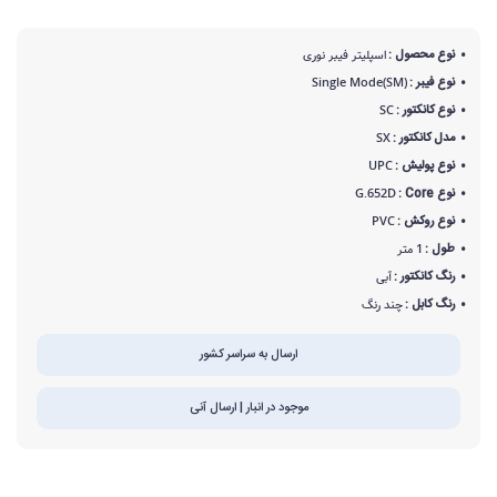
نوع محصول :
اسپلیتر فیبر نوری
نوع فیبر :
Single Mode(SM)
نوع کانکتور :
SC
مدل کانکتور :
SX
نوع پولیش :
UPC
نوع Core :
G.652D
نوع روکش :
PVC
طول :
1 متر
رنگ کانکتور :
آبی
رنگ کابل :
چند رنگ
ارسال به سراسر کشور
موجود در انبار | ارسال آنی