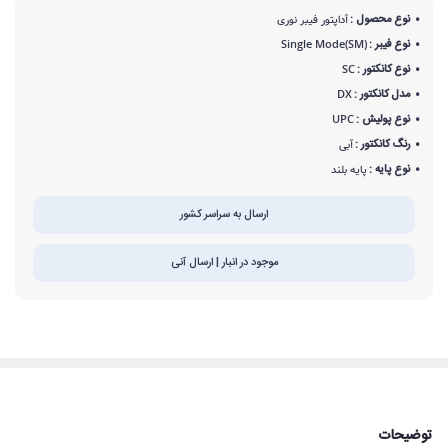
نوع محصول :
آداپتور فیبر نوری
نوع فیبر :
Single Mode(SM)
نوع کانکتور :
SC
مدل کانکتور :
DX
نوع پولیش :
UPC
رنگ کانکتور :
آبی
نوع پایه :
پایه بلند
ارسال به سراسر کشور
موجود در انبار | ارسال آنی
توضیحات