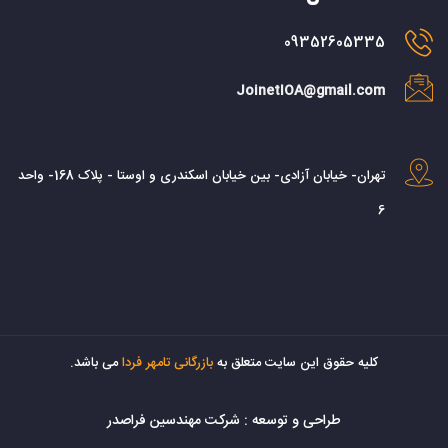
09352605335
JoinetIOA@gmail.com
تهران- خیابان آزادی- بین خیابان اسکندری و اوستا - پلاک 168- واحد
6
کليه حقوق اين سايت متعلق به
بازرگانی تامهر فردا
می باشد.
طراحی و توسعه :
شرکت مهندسین فراصدر