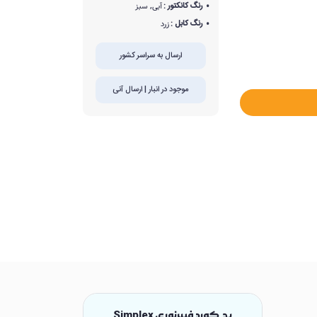
رنگ کانکتور :
آبی, سبز
رنگ کابل :
زرد
ارسال به سراسر کشور
موجود در انبار | ارسال آنی
پچ کورد فیبرنوری Simplex