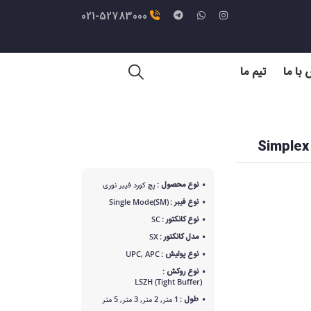
021-52783000
با ما
تیم ما
نوع محصول :
پچ کورد فیبر نوری
نوع فیبر :
Single Mode(SM)
نوع کانکتور :
SC
مدل کانکتور :
SX
نوع پولیش :
UPC, APC
نوع روکش :
LSZH (Tight Buffer)
طول :
1 متر, 2 متر, 3 متر, 5 متر