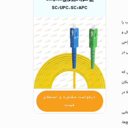
SC/UPC-SC/APC
 را
اتصال و
Low ) با طراحی
ی در
ه است، در حالی که
یش و مدیریت کابل‌کشی را ساده‌تر کنند. طراحی Simplex آن امکان
TIA/، تضمین عملکرد بالا در
درخواست مشاوره و استعلام
قیمت
جایی
A و Passive، از جمله سوئیچ‌ها،