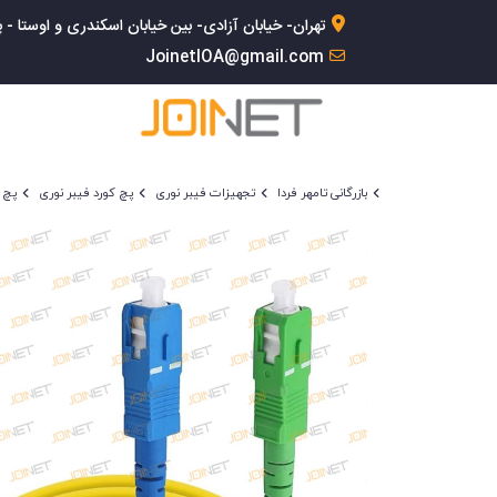
تهران- خیابان آزادی- بین خیابان اسکندری و اوستا - پلاک 168- 
JoinetIOA@gmail.com
بازرگانی تامهر فردا
تجهیزات فیبر نوری
پچ کورد فیبر نوری
پچ کورد