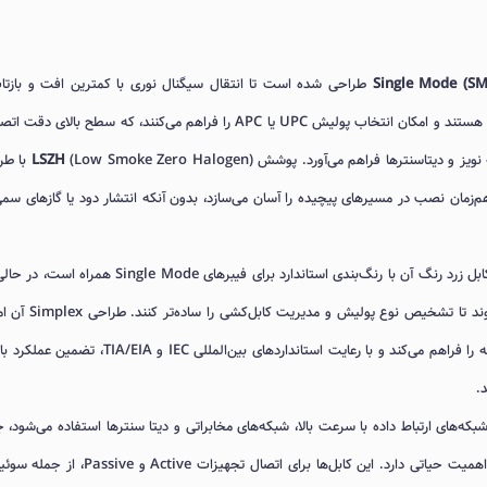
طراحی شده است تا انتقال سیگنال نوری با کمترین افت و بازتاب
هستند و امکان انتخاب پولیش UPC یا APC را فراهم می‌کنند، که سطح بالای دقت 
LSZH
(Smoke Zero Halogen
ند و هم‌زمان نصب در مسیرهای پیچیده را آسان می‌سازد، بدون آنکه انتشار دود یا گازهای سم
عرضه می‌شود و کابل زرد رنگ آن با رنگ‌بندی استاندارد برای فیبرهای Single Mode همرا
کانکتورها در رنگ‌های آبی (UPC) و سبز (APC) ارائه می‌شوند تا تشخیص نوع پول
نصب سریع و مرتب در رک‌ها، ترانکینگ‌ها و تجهیزات شبکه را فراهم می‌کند و با رعایت استانداردهای بین‌المللی IEC و EIA
د.
شبکه‌های ارتباط داده با سرعت بالا، شبکه‌های مخابراتی و دیتا سنترها استفاده می‌شود، 
که کمترین افت سیگنال و حداقل بازتاب (Return Loss) اهمیت حیاتی دارد. این کابل‌ها برای اتصال تجهیزات ctive