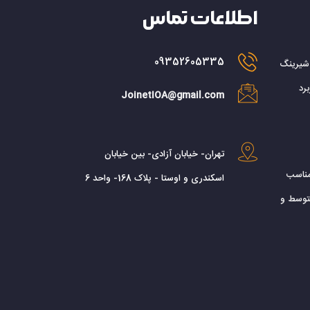
اطلاعات تماس
09352605335
 شیرینگ
رد
JoinetIOA@gmail.com
تهران- خیابان آزادی- بین خیابان
مناسب
اسکندری و اوستا - پلاک 168- واحد 6
توسط و