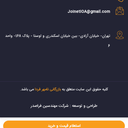
JoinetIOA@gmail.com
تهران- خیابان آزادی- بین خیابان اسکندری و اوستا - پلاک 168- واحد
6
کليه حقوق اين سايت متعلق به
بازرگانی تامهر فردا
می باشد.
طراحی و توسعه :
شرکت مهندسین فراصدر
استعلام قیمت و خرید