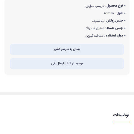
نوع محصول :
کریمپ حرارتی
طول :
40mm
جنس روکش :
پلاستیک
جنس هسته :
استیل ضد زنگ
موارد استفاده :
محافظ فیوژن
ارسال به سراسر کشور
موجود در انبار | ارسال آنی
توضیحات