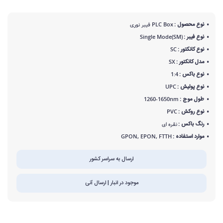
نوع محصول :
PLC Box فیبر نوری
نوع فیبر :
Single Mode(SM)
نوع کانکتور :
SC
مدل کانکتور :
SX
نوع باکس :
1:4
نوع پولیش :
UPC
طول موج :
1260-1650nm
نوع روکش :
PVC
رنگ باکس :
نقره ای
موارد استفاده :
GPON, EPON, FTTH
ارسال به سراسر کشور
موجود در انبار | ارسال آنی