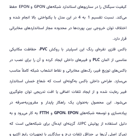
کیفیت سیگنال را در سناریوهای استاندارد شبکه‌های GPON و EPON حفظ
می‌کند. نسبت تقسیم 1 به 4 در این مدل با یکنواختی بالا انجام شده و
اختلاف توان خروجی بین پورت‌ها در محدوده مجاز استانداردهای مخابراتی
قرار دارد.
باکس فلزی نقره‌ای رنگ این اسپلیتر با روکش
PVC
، حفاظت مکانیکی
مناسبی از المان
PLC
و فیبرهای داخلی ایجاد کرده و آن را برای نصب در
باکس‌های توزیع فیبر، رک‌های مخابراتی و نقاط انشعاب شبکه کاملاً مناسب
می‌سازد. طراحی داخلی باکس به‌گونه‌ای است که شعاع خمش استاندارد
فیبر رعایت شده و از ایجاد تلفات اضافی یا افت تدریجی توان جلوگیری
می‌شود. این محصول به‌عنوان یک راهکار پایدار و مقرون‌به‌صرفه در
پیاده‌سازی و توسعه شبکه‌های
EPON
،
GPON
و
FTTH
به کار می‌رود و به
دلیل استفاده از پولیش UPC، گزینه‌ای ایده‌آل برای شبکه‌هایی است که
تمرکز اصلی آن‌ها بر حداقل تلفات درج و سازگاری با تجهیزات رایج اکتیو و