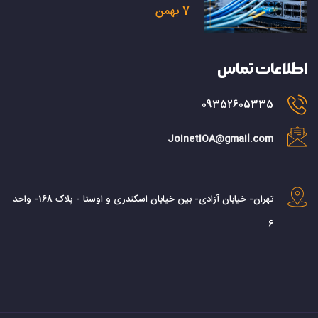
7 بهمن
اطلاعات تماس
09352605335
JoinetIOA@gmail.com
تهران- خیابان آزادی- بین خیابان اسکندری و اوستا - پلاک 168- واحد
6