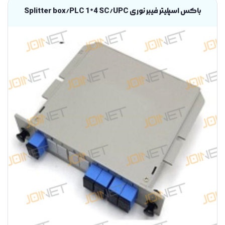
باکس اسپلیتر فیبر نوری Splitter box/PLC 1*4 SC/UPC