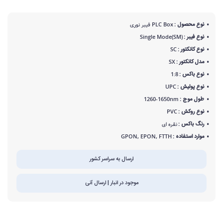
نوع محصول :
PLC Box فیبر نوری
نوع فیبر :
Single Mode(SM)
نوع کانکتور :
SC
مدل کانکتور :
SX
نوع باکس :
1:8
نوع پولیش :
UPC
طول موج :
1260-1650nm
نوع روکش :
PVC
رنگ باکس :
نقره ای
موارد استفاده :
GPON, EPON, FTTH
ارسال به سراسر کشور
موجود در انبار | ارسال آنی