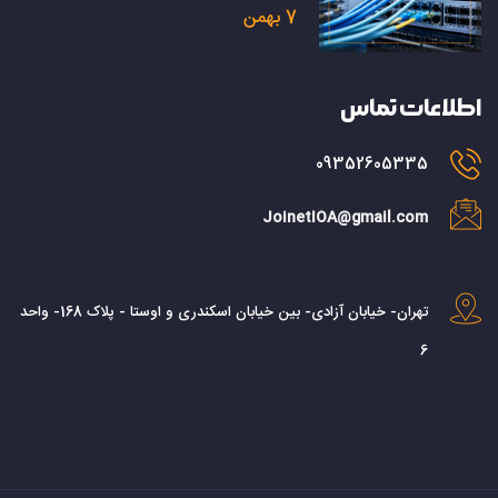
7 بهمن
اطلاعات تماس
09352605335
JoinetIOA@gmail.com
تهران- خیابان آزادی- بین خیابان اسکندری و اوستا - پلاک 168- واحد
6