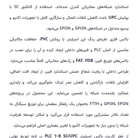
استاندارد شبکه‌های مخابراتی کنترل شده‌اند. استفاده از کانکتور SC با
پولیش
UPC
باعث کاهش تلفات اتصال و سازگاری کامل با تجهیزات اکتیو و
پسیو متداول در شبکه‌های GPON و EPON می‌شود.
باکس فلزی نقره‌ای رنگ این اسپلیتر با روکش
PVC
، حفاظت مکانیکی
مناسبی از المان PLC و فیبرهای داخلی ایجاد کرده و آن را برای نصب در
باکس‌های توزیع فیبر،
FDB
،
FAT
و رک‌های مخابراتی کاملاً مناسب می‌سازد.
طراحی داخلی با رعایت شعاع خمش استاندارد فیبر، از ایجاد افت اضافی،
افزایش تلفات بازگشتی و کاهش عمر لینک جلوگیری می‌کند و پایداری
عملکرد بلندمدت شبکه را تضمین می‌نماید. این محصول در پروژه‌های
GPON، EPON و FTTH به‌عنوان یک راهکار مطمئن برای توزیع سیگنال به
تعداد بالاتر مشترکین مورد استفاده قرار می‌گیرد و امکان توسعه ظرفیت
شبکه را بدون نیاز به تجهیزات اکتیو یا تغییر معماری اصلی فراهم می‌سازد.
از نظر کاربرد، باکس اسپلیتر
PLC 1×8 SC/UPC
در لایه توزیع نهایی