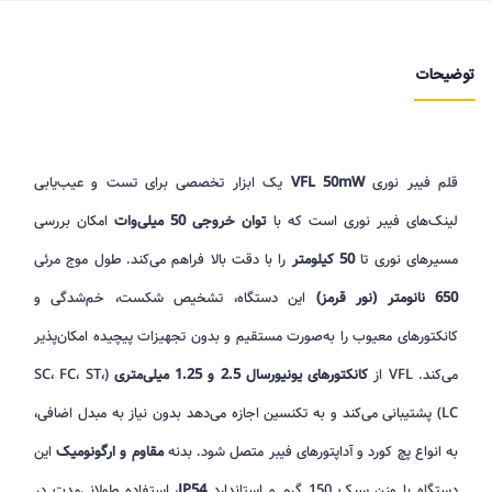
توضیحات
قلم فیبر نوری
VFL 50mW
یک ابزار تخصصی برای تست و عیب‌یابی
لینک‌های فیبر نوری است که با
توان خروجی 50 میلی‌وات
امکان بررسی
مسیرهای نوری تا
50 کیلومتر
را با دقت بالا فراهم می‌کند. طول موج مرئی
650 نانومتر (نور قرمز)
این دستگاه، تشخیص شکست، خم‌شدگی و
کانکتورهای معیوب را به‌صورت مستقیم و بدون تجهیزات پیچیده امکان‌پذیر
می‌کند. VFL از
کانکتورهای یونیورسال 2.5 و 1.25 میلی‌متری
(SC، FC، ST،
LC) پشتیبانی می‌کند و به تکنسین اجازه می‌دهد بدون نیاز به مبدل اضافی،
به انواع پچ کورد و آداپتورهای فیبر متصل شود. بدنه
مقاوم و ارگونومیک
این
دستگاه با وزن سبک 150 گرم و استاندارد
IP54
، استفاده طولانی‌مدت در