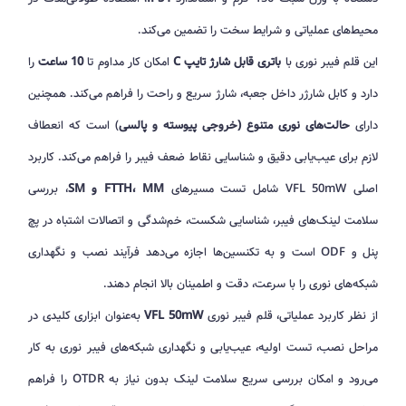
محیط‌های عملیاتی و شرایط سخت را تضمین می‌کند.
این قلم فیبر نوری با
باتری قابل شارژ تایپ C
امکان کار مداوم تا
10 ساعت
را
دارد و کابل شارژر داخل جعبه، شارژ سریع و راحت را فراهم می‌کند. همچنین
دارای
حالت‌های نوری متنوع (خروجی پیوسته و پالسی
) است که انعطاف
لازم برای عیب‌یابی دقیق و شناسایی نقاط ضعف فیبر را فراهم می‌کند. کاربرد
اصلی VFL 50mW شامل تست مسیرهای
FTTH، MM و SM
، بررسی
سلامت لینک‌های فیبر، شناسایی شکست، خم‌شدگی و اتصالات اشتباه در پچ
پنل و ODF است و به تکنسین‌ها اجازه می‌دهد فرآیند نصب و نگهداری
شبکه‌های نوری را با سرعت، دقت و اطمینان بالا انجام دهند.
از نظر کاربرد عملیاتی، قلم فیبر نوری
VFL 50mW
به‌عنوان ابزاری کلیدی در
مراحل نصب، تست اولیه، عیب‌یابی و نگهداری شبکه‌های فیبر نوری به کار
می‌رود و امکان بررسی سریع سلامت لینک بدون نیاز به OTDR را فراهم