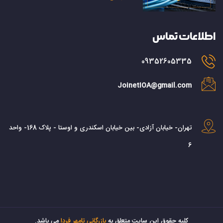
اطلاعات تماس
09352605335
JoinetIOA@gmail.com
تهران- خیابان آزادی- بین خیابان اسکندری و اوستا - پلاک 168- واحد
6
کليه حقوق اين سايت متعلق به
بازرگانی تامهر فردا
می باشد.