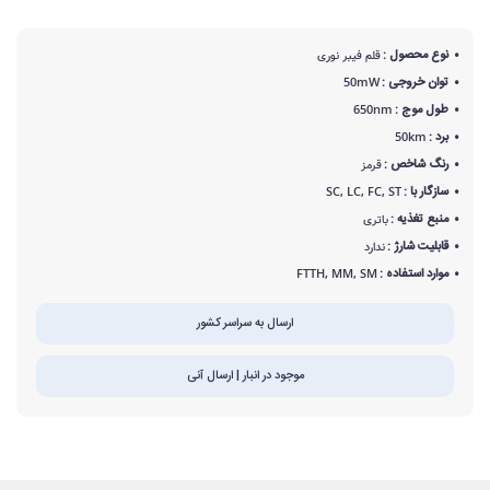
نوع محصول :
قلم فیبر نوری
توان خروجی :
50mW
طول موج :
650nm
برد :
50km
رنگ شاخص :
قرمز
سازگار با :
SC, LC, FC, ST
منبع تغذیه :
باتری
قابلیت شارژ :
ندارد
موارد استفاده :
FTTH, MM, SM
ارسال به سراسر کشور
موجود در انبار | ارسال آنی