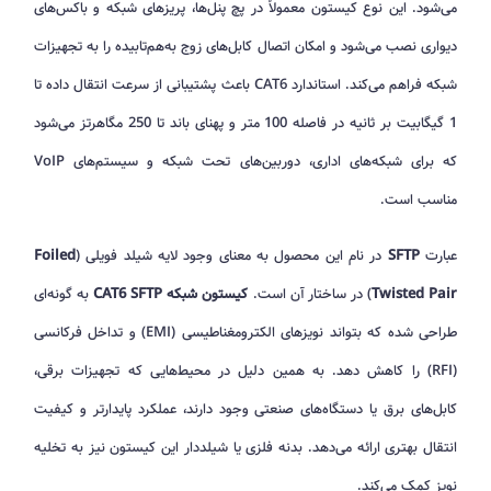
می‌شود. این نوع کیستون معمولاً در پچ پنل‌ها، پریزهای شبکه و باکس‌های
دیواری نصب می‌شود و امکان اتصال کابل‌های زوج به‌هم‌تابیده را به تجهیزات
شبکه فراهم می‌کند. استاندارد CAT6 باعث پشتیبانی از سرعت انتقال داده تا
1 گیگابیت بر ثانیه در فاصله 100 متر و پهنای باند تا 250 مگاهرتز می‌شود
که برای شبکه‌های اداری، دوربین‌های تحت شبکه و سیستم‌های VoIP
مناسب است.
عبارت
SFTP
در نام این محصول به معنای وجود لایه شیلد فویلی (
Foiled
Twisted Pair
) در ساختار آن است.
کیستون شبکه CAT6 SFTP
به گونه‌ای
طراحی شده که بتواند نویزهای الکترومغناطیسی (EMI) و تداخل فرکانسی
(RFI) را کاهش دهد. به همین دلیل در محیط‌هایی که تجهیزات برقی،
کابل‌های برق یا دستگاه‌های صنعتی وجود دارند، عملکرد پایدارتر و کیفیت
انتقال بهتری ارائه می‌دهد. بدنه فلزی یا شیلددار این کیستون نیز به تخلیه
نویز کمک می‌کند.