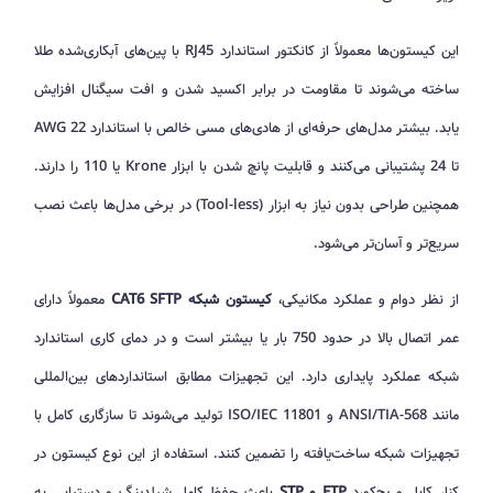
این کیستون‌ها معمولاً از کانکتور استاندارد RJ45 با پین‌های آبکاری‌شده طلا
ساخته می‌شوند تا مقاومت در برابر اکسید شدن و افت سیگنال افزایش
یابد. بیشتر مدل‌های حرفه‌ای از هادی‌های مسی خالص با استاندارد AWG 22
تا 24 پشتیبانی می‌کنند و قابلیت پانچ شدن با ابزار Krone یا 110 را دارند.
همچنین طراحی بدون نیاز به ابزار (Tool-less) در برخی مدل‌ها باعث نصب
سریع‌تر و آسان‌تر می‌شود.
از نظر دوام و عملکرد مکانیکی،
کیستون شبکه CAT6 SFTP
معمولاً دارای
عمر اتصال بالا در حدود 750 بار یا بیشتر است و در دمای کاری استاندارد
شبکه عملکرد پایداری دارد. این تجهیزات مطابق استانداردهای بین‌المللی
مانند ANSI/TIA-568 و ISO/IEC 11801 تولید می‌شوند تا سازگاری کامل با
تجهیزات شبکه ساخت‌یافته را تضمین کنند. استفاده از این نوع کیستون در
کنار کابل و پچ‌کورد
FTP و STP
باعث حفظ کامل شیلدینگ و دستیابی به