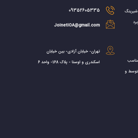
09352605335
 شیرینگ
رد
JoinetIOA@gmail.com
تهران- خیابان آزادی- بین خیابان
مناسب
اسکندری و اوستا - پلاک 168- واحد 6
توسط و