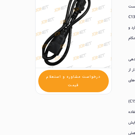
اتصال تجهیزات رک‌مونت به PDU یا منبع تغذیه‌های مبتنی بر ورودی IEC است
به‌طور خاص برای تحمل دمای بالاتر نسبت به C13
رد و
 (Molded) کانکتورها، استحکام
است؛ طول 1 متر امکان مسیردهی
 کلیددار از
درخواست مشاوره و استعلام
‌های
قیمت
(سازگار با C15)
اده
می‌کند. طول 1 متر امکان آرایش
کاهش