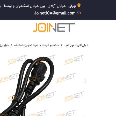
تهران- خیابان آزادی- بین خیابان اسکندری و اوستا - پلاک 168- 
JoinetIOA@gmail.com
بازرگانی تامهر فردا
استعلام قیمت و خرید تجهیزات شبکه
کابل برق ب