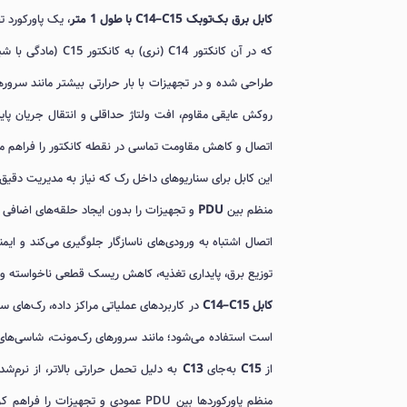
کابل برق بک‌تو‌بک C14–C15 با طول 1 متر
که در آن کانکتور C14 (نری) به کانکتور C15 (مادگی با شیار کلیدی) متصل می‌شود.
طراحی شده و در تجهیزات با بار حرارتی بیشتر مانند سرورها
اتصال و کاهش مقاومت تماسی در نقطه کانکتور را فراهم م
منظم بین
PDU
و تجهیزات را بدون ایجاد حلقه‌های اضافی 
اتصال اشتباه به ورودی‌های ناسازگار جلوگیری می‌کند و ایم
توزیع برق، پایداری تغذیه، کاهش ریسک قطعی ناخواسته و انطباق با استانداردهای IEC د
کابل C14–C15
در کاربردهای عملیاتی مراکز داده، رک‌های سر
است استفاده می‌شود؛ مانند سرورهای رک‌مونت، شاسی‌های ا
از
C15
به‌جای
C13
منظم پاورکوردها بین PDU عمودی و ت