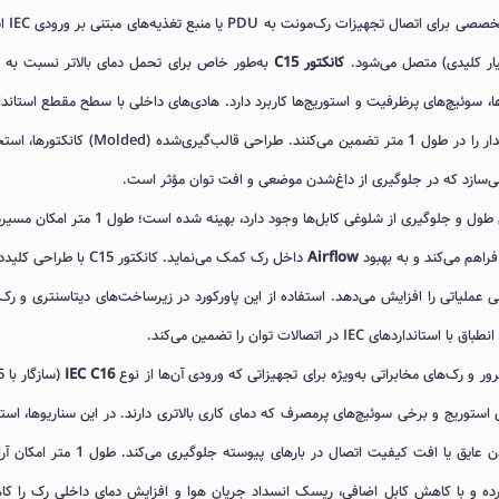
، یک پاورکورد تخصصی برای 
کانکتور C15
، سوئیچ‌های پرظرفیت و استوریج‌ها کاربرد دارد. هادی‌های داخلی با سطح مقطع استاندا
روکش عایقی مقاوم، افت ولتاژ حداقلی و انتقال جریان پایدار را در طول 1 متر تضمین می‌کنند. طراحی قالب‌گیری‌شده
ی‌سازد که در جلوگیری از داغ‌شدن موضعی و افت توان مؤثر است.
این کابل برای سناریوهای داخل رک که نیاز به مدیریت دقیق طول و جلوگیری از شلوغی کابل‌ها وجود دارد، بهینه شده 
فراهم می‌کند و به بهبود
Airflow
داخل رک کمک می‌نماید. کانکتور C15 با طراحی
نی عملیاتی را افزایش می‌دهد. استفاده از این پاورکورد در زیرساخت‌های دیتاسنتری و رک
ر اتصالات توان را تضمین می‌کند.
ور و رک‌های مخابراتی به‌ویژه برای تجهیزاتی که ورودی آن‌ها از نوع
IEC C16
ستوریج و برخی سوئیچ‌های پرمصرف که دمای کاری بالاتری دارند. در این سناریوها، استف
به دلیل تحمل حرارتی بالاتر، از نرم‌شدن عایق یا افت کیفیت اتصال در بارهای پیوسته جلوگیری 
جهیزات را فراهم کرده و با کاهش کابل اضافی، ریسک انسداد جریان هوا و افزایش دمای داخلی رک را 