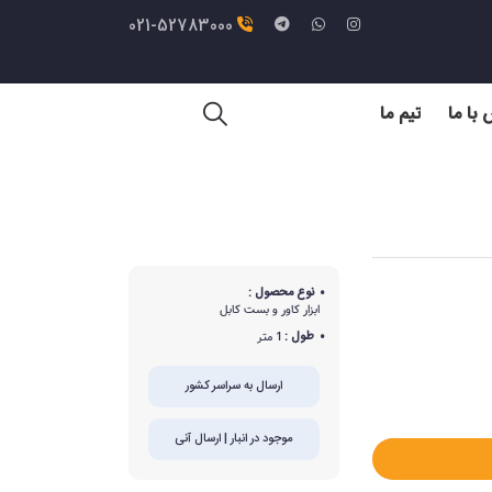
021-52783000
با ما
تیم ما
نوع محصول :
ابزار کاور و بست کابل
طول :
1 متر
ارسال به سراسر کشور
موجود در انبار | ارسال آنی