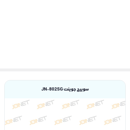
سوییچ جوینت JN-802SG