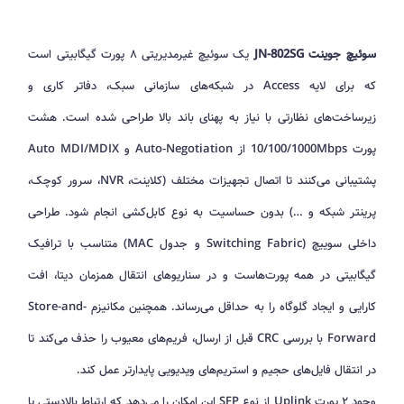
سوئیچ جوینت JN-802SG
یک سوئیچ غیرمدیریتی ۸ پورت گیگابیتی است
که برای لایه Access در شبکه‌های سازمانی سبک، دفاتر کاری و
زیرساخت‌های نظارتی با نیاز به پهنای باند بالا طراحی شده است. هشت
پورت 10/100/1000Mbps از Auto-Negotiation و Auto MDI/MDIX
پشتیبانی می‌کنند تا اتصال تجهیزات مختلف (کلاینت، NVR، سرور کوچک،
پرینتر شبکه و …) بدون حساسیت به نوع کابل‌کشی انجام شود. طراحی
داخلی سوییچ (Switching Fabric و جدول MAC) متناسب با ترافیک
گیگابیتی در همه پورت‌هاست و در سناریوهای انتقال همزمان دیتا، افت
کارایی و ایجاد گلوگاه را به حداقل می‌رساند. همچنین مکانیزم Store-and-
Forward با بررسی CRC قبل از ارسال، فریم‌های معیوب را حذف می‌کند تا
در انتقال فایل‌های حجیم و استریم‌های ویدیویی پایدارتر عمل کند.
وجود ۲ پورت Uplink از نوع SFP این امکان را می‌دهد که ارتباط بالادستی یا