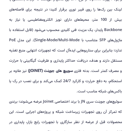
لینک بین رک‌ها را روی فیبر نوری برقرار کنید؛ در نتیجه برای فاصله‌های
بیش از 100 متر، محیط‌های دارای نویز الکترومغناطیسی یا نیاز به
Backbone پایدار، یک مزیت فنی کلیدی محسوب می‌شود (قابل استفاده با
ماژول‌های SFP متناسب با Single-Mode/Multi-Mode). این مدل PoE
ندارد؛ بنابراین برای سناریوهایی ایده‌آل است که تجهیزات انتهایی منبع تغذیه
مستقل دارند و هدف، دریافت حداکثر پایداری و ظرفیت گیگابیتی با حرارت
و مصرف کمتر است. بدنه فلزی
سوییچ های جوینت (JOINET)
نیز علاوه بر
استحکام، به دفع حرارت و کارکرد 24/7 کمک می‌کند و برای نصب در رک یا
باکس‌های شبکه مناسب است.
سوئیچ‌های جوینت سری JN با برند اختصاصی Joinet عرضه می‌شوند؛ برندی
که تمرکز آن روی تجهیزات زیرساخت شبکه و پروژه‌های اجرایی است. این
محصولات قبل از عرضه از نظر سازگاری با تجهیزات رایج بازار، پایداری در