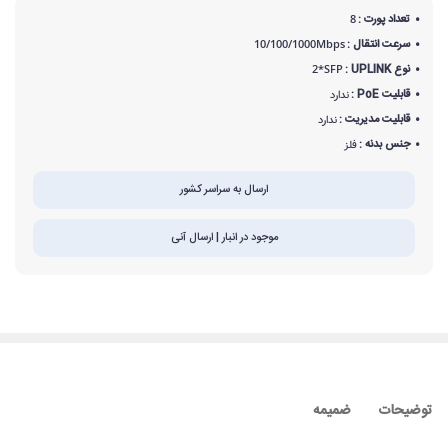
تعداد پورت :
8
سرعت انتقال :
10/100/1000Mbps
نوع UPLINK :
2*SFP
قابلیت PoE :
ندارد
قابلیت مدیریت :
ندارد
جنس بدنه :
فلز
ارسال به سراسر کشور
موجود در انبار | ارسال آنی
توضیحات
ضمیمه