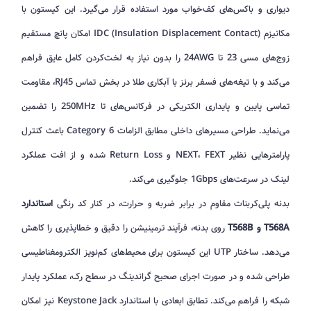
دیواری و باکس‌های کف‌خواب مورد استفاده قرار می‌گیرد. این کیستون با
مکانیزم IDC (Insulation Displacement Contact) امکان پانچ مستقیم
زوج‌های مسی 23 تا 24AWG را بدون نیاز به لخت‌کردن کامل عایق فراهم
می‌کند و با تیغه‌های فسفر برنز با آبکاری طلا در بخش تماس RJ45، مقاومت
تماسی پایین و پایداری الکتریکی در فرکانس‌های تا 250MHz را تضمین
می‌نماید. طراحی مسیرهای داخلی مطابق الزامات Category 6 باعث کنترل
پارامترهایی نظیر NEXT، FEXT و Return Loss شده و از افت عملکرد
لینک در سرعت‌های 1Gbps جلوگیری می‌کند.
بدنه پلی‌کربنات مقاوم در برابر ضربه و حرارت، در کنار کد رنگی
استاندارد
T568A و T568B
روی بدنه، فرآیند ترمینیشن را دقیق و خطاپذیری را کاهش
می‌دهد. ساختار UTP این کیستون برای محیط‌های کم‌نویز الکترومغناطیسی
طراحی شده و در صورت اجرای صحیح گراندینگ در سطح رک، عملکرد پایدار
شبکه را فراهم می‌کند. تطابق ابعادی با استاندارد Keystone Jack نیز امکان