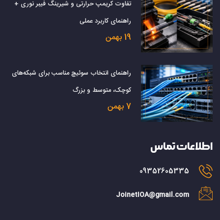
تفاوت کریمپ حرارتی و شیرینگ فیبر نوری +
راهنمای کاربرد عملی
19 بهمن
راهنمای انتخاب سوئیچ مناسب برای شبکه‌های
کوچک، متوسط و بزرگ
7 بهمن
اطلاعات تماس
09352605335
JoinetIOA@gmail.com