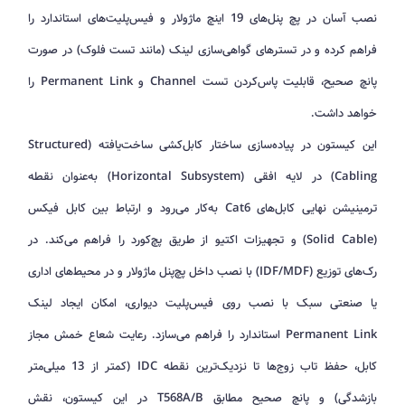
نصب آسان در پچ پنل‌های 19 اینچ ماژولار و فیس‌پلیت‌های استاندارد را
فراهم کرده و در تسترهای گواهی‌سازی لینک (مانند تست فلوک) در صورت
پانچ صحیح، قابلیت پاس‌کردن تست Channel و Permanent Link را
خواهد داشت.
این کیستون در پیاده‌سازی ساختار کابل‌کشی ساخت‌یافته (Structured
Cabling) در لایه افقی (Horizontal Subsystem) به‌عنوان نقطه
ترمینیشن نهایی کابل‌های Cat6 به‌کار می‌رود و ارتباط بین کابل فیکس
(Solid Cable) و تجهیزات اکتیو از طریق پچ‌کورد را فراهم می‌کند. در
رک‌های توزیع (IDF/MDF) با نصب داخل پچ‌پنل ماژولار و در محیط‌های اداری
یا صنعتی سبک با نصب روی فیس‌پلیت دیواری، امکان ایجاد لینک
Permanent Link استاندارد را فراهم می‌سازد. رعایت شعاع خمش مجاز
کابل، حفظ تاب زوج‌ها تا نزدیک‌ترین نقطه IDC (کمتر از 13 میلی‌متر
بازشدگی) و پانچ صحیح مطابق T568A/B در این کیستون، نقش