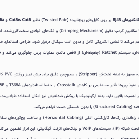
تورهای RJ45
بر روی کابل‌های زوج‌تابیده (Twisted Pair) نظیر
Cat5e، Cat6 و Cat6a
است که در فرآیند ترمینیشن نقش کلیدی دارد. این ابزار با مکانیزم کرمپ دقیق (Crimping Mechanism) و فک‌های فولادی سخت‌کا
هم می‌کند تا تماس الکتریکی کامل و بدون افت سیگنال برقرار شود. طراحی استاندارد فک
مطابق با ابعاد سوکت‌های 8P8C بوده و در مدل‌های حرفه‌ای، سیستم Ratchet (جغجغه‌ای) از ناقص ماندن عملیات پرس جلوگیری می‌کن
در نمونه‌های باکیفیت، آچار سوکت‌زن علاوه بر بخش کرمپ
مرتب‌سازی زوج‌ها پیش از پانچ است. دقت در زاویه و عم
ور اهمیت بالایی دارد. بدنه ارگونومیک با روکش ضدلغزش نیز امکان استفاده طولانی‌مدت
 می‌کند.
آچار سوکت‌زن شبکه در اجرای زیرساخت‌های پسیو شبکه، راه‌اندازی رک‌ها، کابل‌کشی افقی (Horizontal Cabling) و ساخت 
کاربرد مستقیم دارد. در پروژه‌های نصب دوربین مداربسته تحت شبکه (IP)، سیستم‌های VoIP و لینک‌های اترنت گیگابیتی، این ابزار تضمین