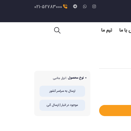
021-52783000
با ما
تیم ما
نوع محصول :
ابزار جانبی
ارسال به سراسر کشور
موجود در انبار | ارسال آنی