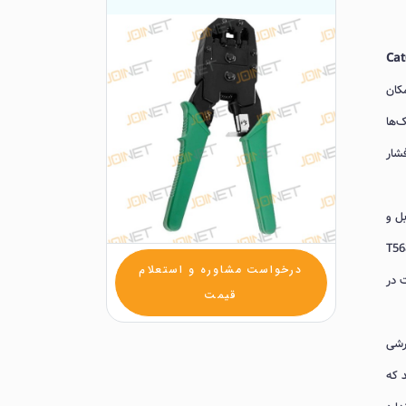
ری‌شده، امکان
‌ها
د و فشار
، مجهز به تیغه لخت‌کن (Stripper) و سیم‌چین دقیق برای برش تمیز روکش PVC کابل و
ق نفوذ پین‌ها تأثیر مستقیمی بر کاهش Crosstalk و حفظ استانداردهای T568A و T568B
درخواست مشاوره و استعلام
 در
قیمت
پچ‌کوردهای سفارشی
 می‌کند که