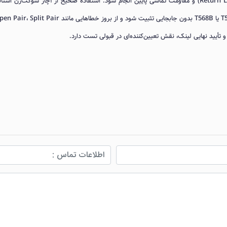
اتصال کانکتور RJ45 به کابل با حداقل افت بازگشتی (Return Loss) و مقاومت تماسی پایین انجام شود. استفاده صحیح از آچار سوکت‌زن اس
أیید نهایی لینک، نقش تعیین‌کننده‌ای در قبولی تست دارد.