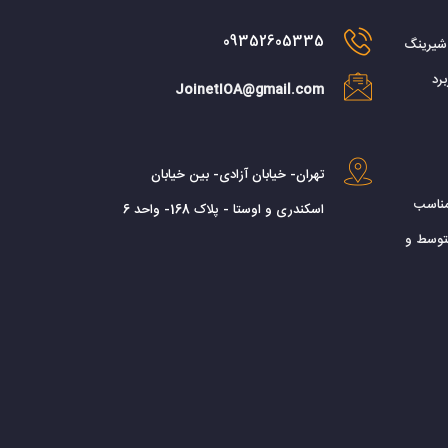
09352605335
 شیرینگ
رد
JoinetIOA@gmail.com
تهران- خیابان آزادی- بین خیابان
مناسب
اسکندری و اوستا - پلاک 168- واحد 6
توسط و