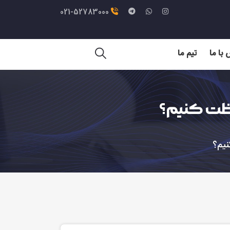
021-52783000
با ما
تیم ما
فظت کنیم؟
نیم؟