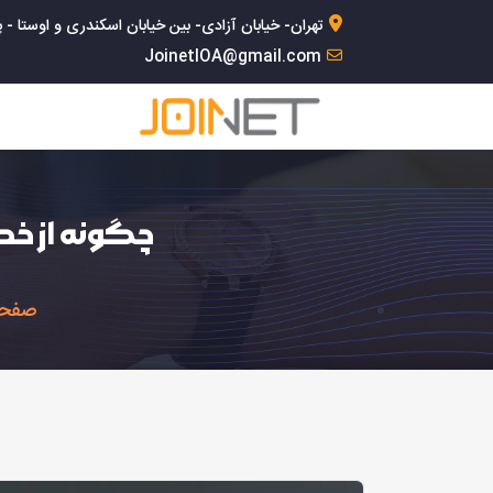
تهران- خیابان آزادی- بین خیابان اسکندری و اوستا - پلاک 168- 
JoinetIOA@gmail.com
چگونه از خ
صفحه