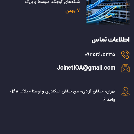
شبکه‌های کوچک، متوسط و بزرگ
7 بهمن
اطلاعات تماس
09352605335
JoinetIOA@gmail.com
تهران- خیابان آزادی- بین خیابان اسکندری و اوستا - پلاک 168-
واحد 6