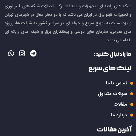
صنعتی با قفل عمودی، دسترسی غیرمجاز اپراتورها را
شبکه های رایانه ای؛ تجهیزات و متعلقات رک؛ اتصالات شبکه های فیبر نوری
محدود می‌کنند و امنیت تجهیزات الکترونیکی را تضمین
و تجهیزات تابلو برق در ایران می باشد که با دو دفتر فعال در شهرهای تهران
می‌کنند.
و یزد نسبت به توزیع سریع و حرفه ای در سراسر کشور به شرکت ها، پروژه
• تابلوهای Outdoor: تابلوهای نصب شده در
های عمرانی، سازمان های دولتی و پیمانکاران برق و شبکه های رایانه ای
محیط‌های باز نیاز به قفل مقاوم در برابر آب و گرد و
اقدام می نماید.
غبار دارند تا عملکرد تجهیزات تحت تاثیر عوامل محیطی
ما را دنبال کنید :
قرار نگیرد.
• تابلوهای بیمارستانی: برای تابلوهای برق اورژانسی،
لینک های سریع
قفل عمودی مانع از دسترسی غیرمجاز و خاموشی
ناخواسته تجهیزات حیاتی می‌شود.
تماس با ما
سوالات متداول
مقالات
2. رک شبکه
درباره ما
• دیتاسنترها: سرورها، سوئیچ‌ها و ذخیره‌سازها با
آخرین مقالات
قفل عمودی چندنقطه‌ای امن می‌شوند و دسترسی افراد