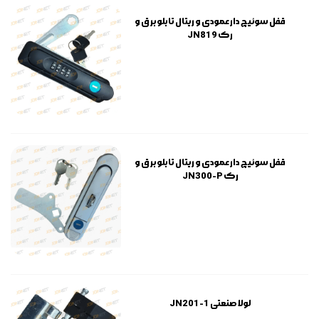
قفل سوئیچ دار عمودی و ریتال تابلو برق و
رک JN819
قفل سوئیچ دار عمودی و ریتال تابلو برق و
رک JN300-P
لولا صنعتی JN201-1