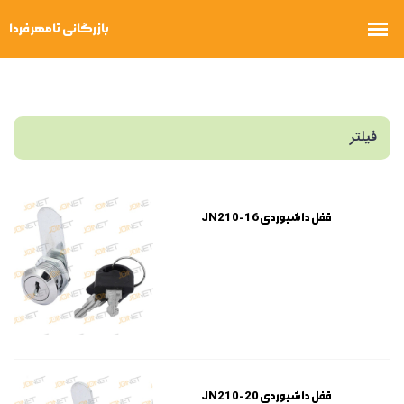
فیلتر
قفل داشبوردی JN210-16
قفل داشبوردی JN210-20