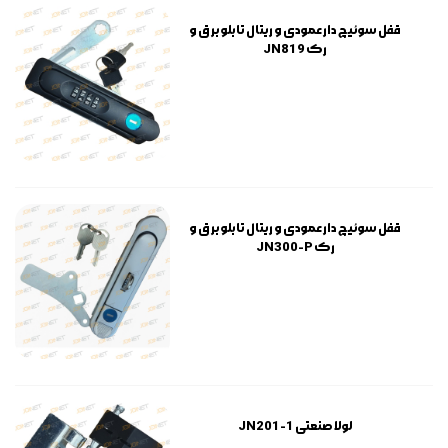
قفل سوئیچ دار عمودی و ریتال تابلو برق و
رک JN819
قفل سوئیچ دار عمودی و ریتال تابلو برق و
رک JN300-P
لولا صنعتی JN201-1