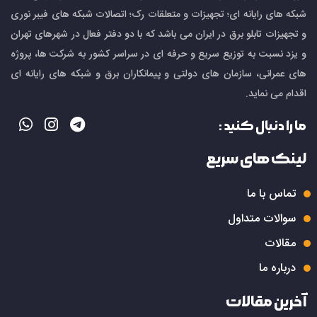
می‌توانند به تجهیزات دسترسی پیدا کنند.
شبکه های رایانه ای؛ تجهیزات و متعلقات رک؛ اتصالات شبکه های فیبر نوری
همچنین در تابلوهای برق صنعتی و کنترل، قفل
و تجهیزات تابلو برق در ایران می باشد که با دو دفتر فعال در شهرهای تهران
سوئیچی از باز و بسته شدن غیرمجاز درب‌ها جلوگیری
و یزد نسبت به توزیع سریع و حرفه ای در سراسر کشور به شرکت ها، پروژه
می‌کند و خطر برق‌گرفتگی یا آسیب به تجهیزات
های عمرانی، سازمان های دولتی و پیمانکاران برق و شبکه های رایانه ای
الکتریکی را کاهش می‌دهد. این قفل‌ها در محیط‌های
اقدام می نماید.
صنعتی، کارگاه‌ها و ساختمان‌های اداری که دسترسی
ما را دنبال کنید :
افراد متعدد به تابلوها ممکن است، اهمیت بالایی دارند.
لینک های سریع
انواع قفل سوئیچی رک و تابلو برق
تماس با ما
قفل‌های سوئیچی در انواع مختلف طراحی شده‌اند تا
نیازهای متنوع کاربران را پوشش دهند. برخی از
سوالات متداول
رایج‌ترین انواع آن‌ها عبارتند از:
مقالات
درباره ما
قفل سوئیچی ساده
این نوع قفل برای پروژه‌های معمولی و اداری مناسب
آخرین مقالات